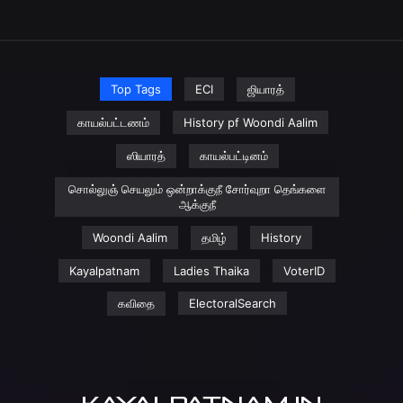
Top Tags
ECI
ஜியாரத்
காயல்பட்டணம்
History pf Woondi Aalim
ஸியாரத்
காயல்பட்டினம்
சொல்லுஞ் செயலும் ஒன்றாக்குநீ சோர்வுறா தெங்களை
ஆக்குநீ
Woondi Aalim
தமிழ்
History
Kayalpatnam
Ladies Thaika
VoterID
கவிதை
ElectoralSearch