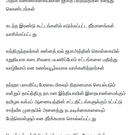
அதிக எண்ணிக்கையிலான ஜமாத் பிரதிநிதிகள் கலந்து
கொண்டார்கள்
கடந்த இரண்டு கூட்டங்களில் எடுக்கப்பட்ட தீர்மானங்கள்
வாசிக்கப்பட்டது
வந்திருந்தவர்கள் சுன்னத் வல் ஜமாஅத்தின் கொள்கையில்
உறுதியாக கடைசிவரை பயணிப்போம் சட்டங்களை மதித்து
வாழ்வோம் என உணர்வுபூர்வமாக வாக்களித்தார்கள்
தர்ஹா பராமரிப்பு பேரவை மிகவும் நிதானமாக செயல்படும்
என்றும் தாய்த்திரு நாடான இந்தியாவின் இறையாண்மைக்கும்
தமிழக வக்ஃப் ஆணையத்தின் சட்டதிட்டங்களுக்கும் உட்பட்டு
சாத்வீக முறையில் அனைத்து நடவடிக்கைகளையும்
மேற்கொள்ளும் என தீர்க்கமாக சொல்லப்பட்டது