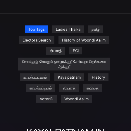
Top Tags
Ladies Thaika
தமிழ்
ElectoralSearch
History pf Woondi Aalim
ஜியாரத்
ECI
சொல்லுஞ் செயலும் ஒன்றாக்குநீ சோர்வுறா தெங்களை
ஆக்குநீ
காயல்பட்டணம்
Kayalpatnam
History
காயல்பட்டினம்
ஸியாரத்
கவிதை
VoterID
Woondi Aalim