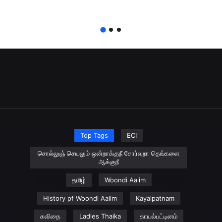
Top Tags
ECI
சொல்லுஞ் செயலும் ஒன்றாக்குநீ சோர்வுறா தெங்களை
ஆக்குநீ
தமிழ்
Woondi Aalim
History pf Woondi Aalim
Kayalpatnam
கவிதை
Ladies Thaika
காயல்பட்டினம்