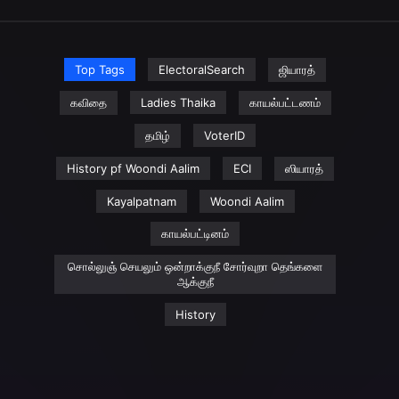
Top Tags
ElectoralSearch
ஜியாரத்
கவிதை
Ladies Thaika
காயல்பட்டணம்
தமிழ்
VoterID
History pf Woondi Aalim
ECI
ஸியாரத்
Kayalpatnam
Woondi Aalim
காயல்பட்டினம்
சொல்லுஞ் செயலும் ஒன்றாக்குநீ சோர்வுறா தெங்களை
ஆக்குநீ
History