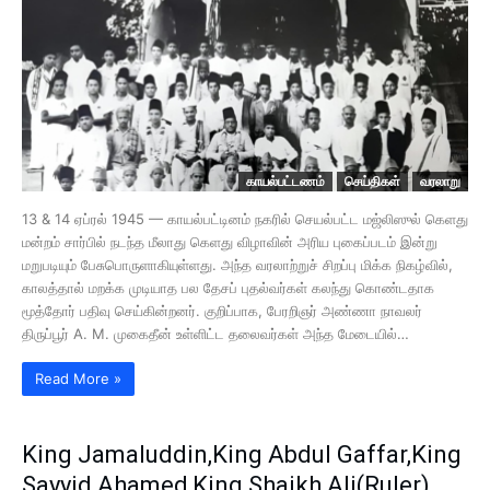
காயல்பட்டணம்
செய்திகள்
வரலாறு
13 & 14 ஏப்ரல் 1945 — காயல்பட்டினம் நகரில் செயல்பட்ட மஜ்லிஸுல் கெளது
மன்றம் சார்பில் நடந்த மீலாது கெளது விழாவின் அரிய புகைப்படம் இன்று
மறுபடியும் பேசுபொருளாகியுள்ளது. அந்த வரலாற்றுச் சிறப்பு மிக்க நிகழ்வில்,
காலத்தால் மறக்க முடியாத பல தேசப் புதல்வர்கள் கலந்து கொண்டதாக
மூத்தோர் பதிவு செய்கின்றனர். குறிப்பாக, பேரறிஞர் அண்ணா நாவலர்
திருப்பூர் A. M. முகைதீன் உள்ளிட்ட தலைவர்கள் அந்த மேடையில்…
Read More »
King Jamaluddin,King Abdul Gaffar,King
Sayyid Ahamed,King Shaikh Ali(Ruler)