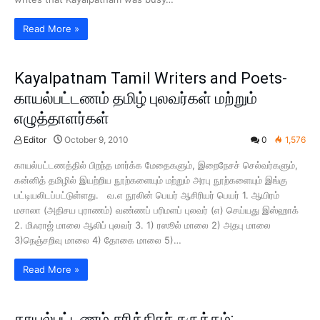
Read More »
Kayalpatnam Tamil Writers and Poets-
காயல்பட்டணம் தமிழ் புலவர்கள் மற்றும்
எழுத்தாளர்கள்
Editor
October 9, 2010
0
1,576
காயல்பட்டணத்தில் பிறந்த மார்க்க மேதைகளும், இறைநேசச் செல்வர்களும்,
கன்னித் தமிழில் இயற்றிய நூற்களையும் மற்றும் அரபு நூற்களையும் இங்கு
பட்டியலிடப்பட்டுள்ளது. வ.எ நூலின் பெயர் ஆசிரியர் பெயர் 1. ஆயிரம்
மசாலா (அதிசய புராணம்) வண்ணப் பரிமளப் புலவர் (எ) செய்யது இஸ்ஹாக்
2. மிஃராஜ் மாலை ஆலிப் புலவர் 3. 1) ரஸூல் மாலை 2) அதபு மாலை
3)நெஞ்சறிவு மாலை 4) தோகை மாலை 5)…
Read More »
காயல்பட்டணம் சரித்திரச் சுருக்கம்: