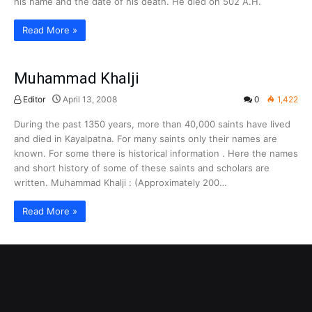
his name and the date of his death. He died on 502 A.H.
Read More »
Muhammad Khalji
Editor
April 13, 2008
0
1,422
During the past 1350 years, more than 40,000 saints have lived
and died in Kayalpatna. For many saints only their names are
known. For some there is historical information . Here the names
and short history of some of these saints and scholars are
written. Muhammad Khalji : (Approximately 200…
Read More »