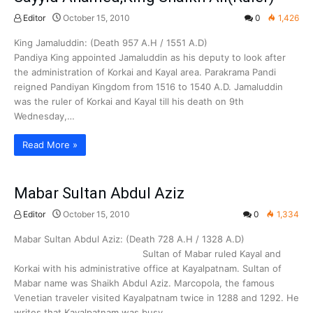
Editor
October 15, 2010
0
1,426
King Jamaluddin: (Death 957 A.H / 1551 A.D)
Pandiya King appointed Jamaluddin as his deputy to look after
the administration of Korkai and Kayal area. Parakrama Pandi
reigned Pandiyan Kingdom from 1516 to 1540 A.D. Jamaluddin
was the ruler of Korkai and Kayal till his death on 9th
Wednesday,…
Read More »
Mabar Sultan Abdul Aziz
Editor
October 15, 2010
0
1,334
Mabar Sultan Abdul Aziz: (Death 728 A.H / 1328 A.D)
Sultan of Mabar ruled Kayal and
Korkai with his administrative office at Kayalpatnam. Sultan of
Mabar name was Shaikh Abdul Aziz. Marcopola, the famous
Venetian traveler visited Kayalpatnam twice in 1288 and 1292. He
writes that Kayalpatnam was busy…