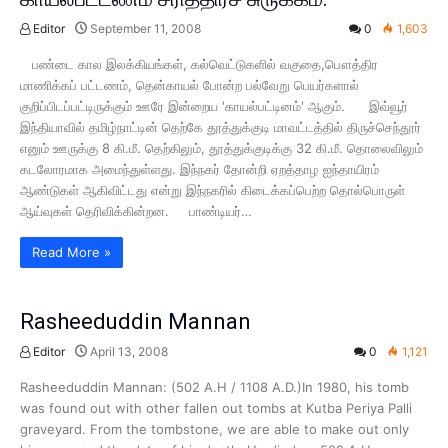
Editor
September 11, 2008
0
1,603
பண்டை கால இலக்கியங்கள், கல்வெட்டுகளில் வகுதை,பௌத்திர
மாணிக்கப் பட்டணம், தென்காயல் போன்ற பல்வேறு பெயர்களால்
குறிப்பிடப்பட்டிருக்கும் ஊரே இன்றைய 'காயல்பட்டினம்' ஆகும். இவ்வூர்
இந்தியாவில் தமிழ்நாட்டின் தெற்கே தூத்துக்குடி மாவட்டத்தில் திருச்செந்தூர்
எனும் ஊருக்கு 8 கி.மீ. தெற்கிலும், தூத்துக்குடிக்கு 32 கி.மீ. தொலைவிலும்
கடலோரமாக அமைந்துள்ளது. இந்நகர் தோன்றி ஏறத்தாழ ஐந்தாயிரம்
ஆண்டுகள் ஆகிவிட்டது என்று இந்நகரில் கிடைக்கப்பெற்ற தொல்பொருள்
ஆய்வுகள் தெரிவிக்கின்றன. பாண்டியர்…
Read More »
Rasheeduddin Mannan
Editor
April 13, 2008
0
1,121
Rasheeduddin Mannan: (502 A.H / 1108 A.D.)In 1980, his tomb
was found out with other fallen out tombs at Kutba Periya Palli
graveyard. From the tombstone, we are able to make out only