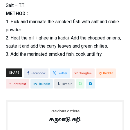
Salt –
T.T
.
METHOD :
1. Pick and marinate the smoked fish with salt and
chilie
powder.
2. Heat the oil +
ghee
in a
kadai
. Add the chopped onions,
saute
it and add the curry leaves and green chilies.
3. Add the marinated smoked fish, cook until fry.
SHARE
Facebook
Twitter
Google+
Reddit
Pinterest
Linkedin
Tumblr
Previous article
கருவாடு கறி