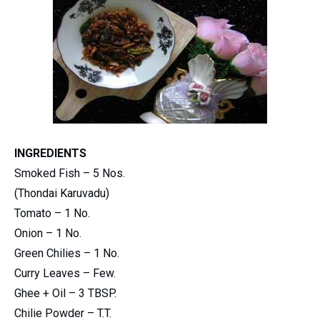
INGREDIENTS
Smoked Fish – 5 Nos.
(
Thondai
Karuvadu
)
Tomato – 1 No.
Onion – 1 No.
Green Chilies – 1 No.
Curry Leaves – Few.
Ghee
+ Oil – 3
TBSP
.
Chilie
Powder –
T.T
.