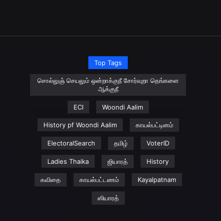
Top Tags
சொல்லுஞ் செயலும் ஒன்றாக்குநீ சோர்வுறா தெங்களை
ஆக்குநீ
ECI
Woondi Aalim
History pf Woondi Aalim
காயல்பட்டினம்
ElectoralSearch
தமிழ்
VoterID
Ladies Thaika
ஜியாரத்
History
கவிதை
காயல்பட்டணம்
Kayalpatnam
ஸியாரத்