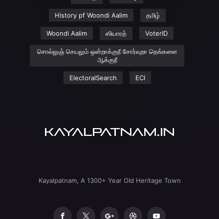
History pf Woondi Aalim
தமிழ்
Woondi Aalim
ஸியாரத்
VoterID
சொல்லுஞ் செயலும் ஒன்றாக்குநீ சோர்வுறா தெங்களை
ஆக்குநீ
ElectoralSearch
ECI
Kayalpatnam, A 1300+ Year Old Heritage Town