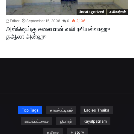
Uncategorized
வலிமார்கள்
Editor
September 15, 2008
0
2,106
அஸ்ஷெய்கு சுலைமான் வலி ரலியல்லாஹு
தஆலா அன்ஹு
Top Tags
காயல்பட்டினம்
Ladies Thaika
காயல்பட்டணம்
ஜியாரத்
Kayalpatnam
கவிதை
History