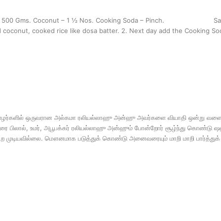
– 500 Gms. Coconut – 1 ½ Nos. Cooking Soda – Pinch. Salt – T
 coconut, cooked rice like dosa batter. 2. Next day add the Cooking S
ர்களில் ஒருவரான அல்கமா ரலியல்லாஹு அன்ஹு அவர்களை வியாதி ஒன்று வளைத்து
 பிலால், உமர், அபூபக்கர் ரலியல்லாஹு அன்ஹும் போன்றோர் சூழ்ந்து கொண்டு ஷஹ
 முடியவில்லை. மௌனமாக படுத்துக் கொண்டு அனைவரையும் மாறி மாறி பார்த்துக்