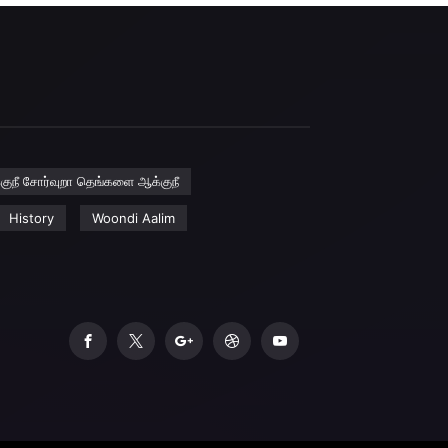
குநீ சோர்வுறா தெங்களை ஆக்குநீ
History
Woondi Aalim