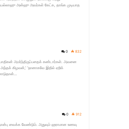
லியல்லாஹு அன்ஹு அவர்கள் கேட்க, தாங்க முடியாத
0
832
யோதிகன் அமர்ந்திருப்பதைக் கண்டார்கள். அவனை
கு அந்தக் கிழவன்,' 'நானாகவே இதில் ஏறிக்
்னோடுதான்…
0
912
் நோன்பு வைக்க வேண்டும். அதுவும் ஹராமான உணவு