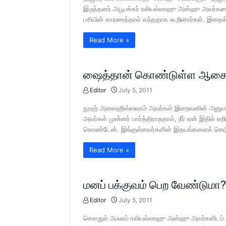
இருந்தனர்.அபூபக்கர் ரலியல்லாஹு அன்ஹு அவர்களை
பசியின் காரணத்தால் வந்ததாக கூறினார்கள். இதை
Read More »
ஷைத்தான் கொண்டுள்ள ஆசை
Editor
July 5, 2011
நூஹ் அலைஹிஸ்ஸலாம் அவர்கள் இறைவனின் அனுமதிப்ப
அவர்கள் முன்னர் பார்த்திராததால், நீர் ஏன் இதில் ஏ
கொண்டேன். இங்குள்ளவர்களின் இதயங்களைக் கெடுப்
Read More »
மனப் பக்குவம் பெற வேண்டுமா?
Editor
July 5, 2011
கௌதுல் அஃலம் ரலியல்லாஹு அன்ஹு அவர்களிடம் ஒருவ