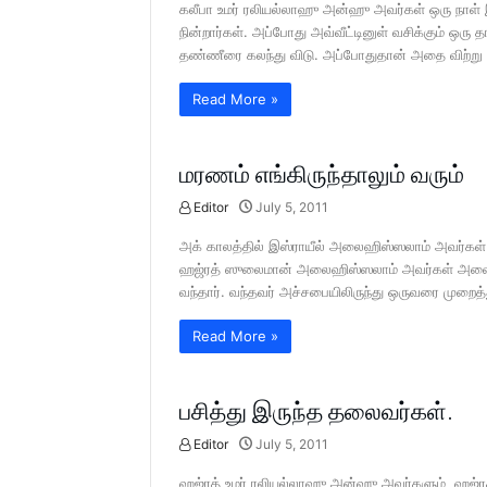
கலீபா உமர் ரலியல்லாஹு அன்ஹு அவர்கள் ஒரு நாள் இரவ
நின்றார்கள். அப்போது அவ்வீட்டினுள் வசிக்கும் ஒரு
தண்ணீரை கலந்து விடு. அப்போதுதான் அதை விற்று 
Read More »
மரணம் எங்கிருந்தாலும் வரும்
Editor
July 5, 2011
அக் காலத்தில் இஸ்ராயீல் அலைஹிஸ்ஸலாம் அவர்கள் எ
ஹஜ்ரத் ஸுலைமான் அலைஹிஸ்ஸலாம் அவர்கள் அவையில் வீ
வந்தார். வந்தவர் அச்சபையிலிருந்து ஒருவரை முறைத்த
Read More »
பசித்து இருந்த தலைவர்கள்.
Editor
July 5, 2011
ஹஜ்ரத் உமர் ரலியல்லாஹு அன்ஹு அவர்களும் ஹஜ்ரத் அ