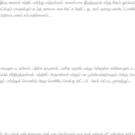
ு ஊரைச் சுற்றிப் பார்த்து வந்தார்கள். களைப்பாக இருந்ததால் சற்று நேரம் ஓய்வெடுப
 தாய்க்கும் மகளுக்கும் நடந்த உரையாடலை கேட்க நேரிட்டது. தாய் தனது மகளிடம் மகளே
அதிகம் பணம் சம்பாதிக்கலாம்…
வருடைய உயிரைப் பறிக்க நாடினால், மனித உருவில் வந்து அங்குள்ள எல்லோருடைய பா
ற்றிருந்தார்கள். மந்திரிப் பிரதானிகள் மற்றும் பல முக்கியஸ்தர்களும் அங்கு அமர
ுப் பார்த்துக் கொண்டு பிறகு வெளியே சென்று விட்டார். அவர் அப்படி முறைத்துப்…
பூபக்கர் ரலியல்லாஹு அன் ஹு அவர்களும் ஒரு நாள் தங்கள் வீட்டிலிருந்து நடுப்பகல