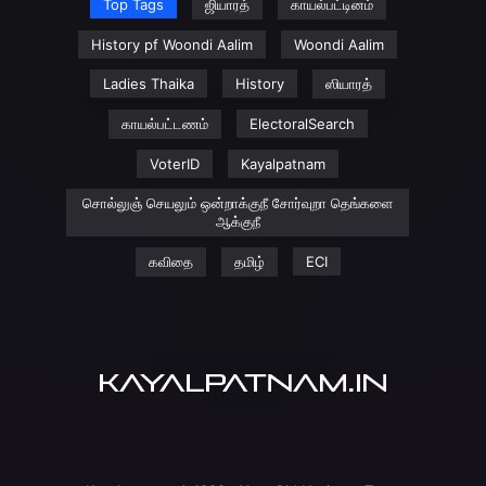
Top Tags
ஜியாரத்
காயல்பட்டினம்
History pf Woondi Aalim
Woondi Aalim
Ladies Thaika
History
ஸியாரத்
காயல்பட்டணம்
ElectoralSearch
VoterID
Kayalpatnam
சொல்லுஞ் செயலும் ஒன்றாக்குநீ சோர்வுறா தெங்களை
ஆக்குநீ
கவிதை
தமிழ்
ECI