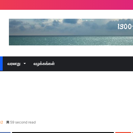
வரலாறு
வழக்கங்கள்
42
59 second read