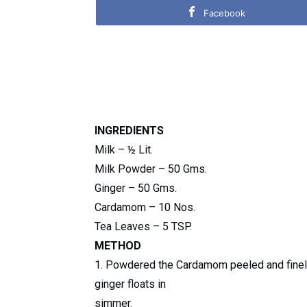
Facebook
INGREDIENTS
Milk – ½ Lit.
Milk Powder – 50
Gms
.
Ginger – 50
Gms
.
Cardamom – 10 Nos.
Tea Leaves – 5
TSP
.
METHOD
1. Powdered the Cardamom peeled and finely 
ginger floats in
simmer.