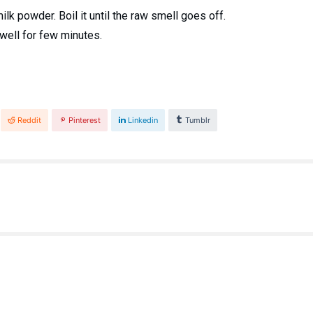
lk powder. Boil it until the raw smell goes off.
 well for few minutes.
Reddit
Pinterest
Linkedin
Tumblr