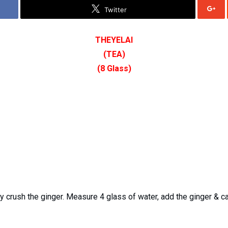
Twitter
THEYELAI
(TEA)
(8 Glass)
crush the ginger. Measure 4 glass of water, add the ginger & c