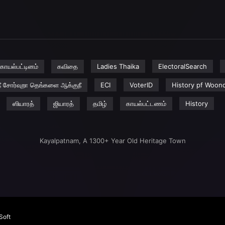
காயல்பட்டினம்
கவிதை
Ladies Thaika
ElectoralSearch
ீ சோர்வுறா தெங்களை ஆக்குநீ
ECI
VoterID
History pf Woond
ஸியாரத்
ஜியாரத்
தமிழ்
காயல்பட்டணம்
History
Kayalpatnam, A 1300+ Year Old Heritage Town
Soft