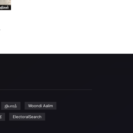
்திகள்
–
ஜியாரத்
Woondi Aalim
ீ
ElectoralSearch