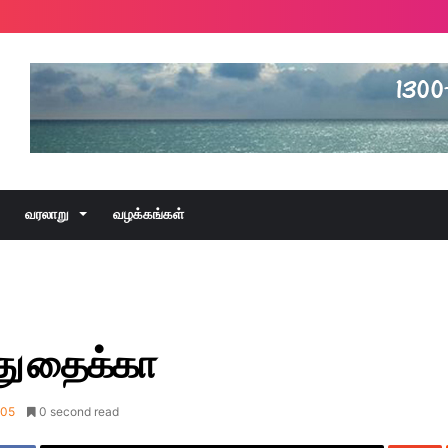
வரலாறு
வழக்கங்கள்
து தைக்கா
005
0 second read