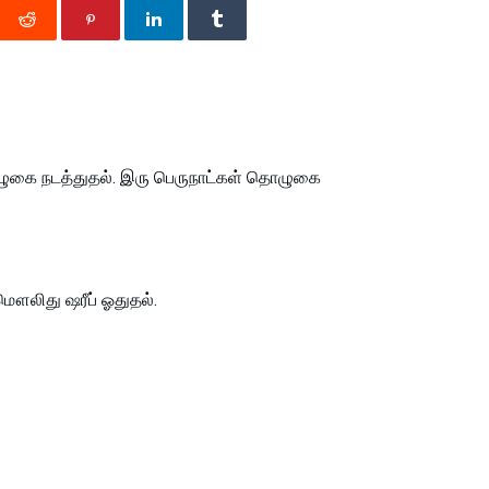
தொழுகை நடத்துதல். இரு பெருநாட்கள் தொழுகை
ௌலிது ஷரீப் ஓதுதல்.