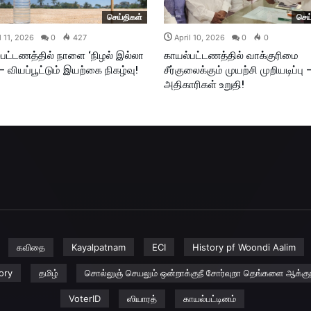
செய்திகள்
செய
l 11, 2026
0
427
April 10, 2026
0
0
பட்டணத்தில் நாளை ‘நிழல் இல்லா
காயல்பட்டணத்தில் வாக்குரிமை
 – வியப்பூட்டும் இயற்கை நிகழ்வு!
சீர்குலைக்கும் முயற்சி முறியடிப்பு 
அதிகாரிகள் உறுதி!
கவிதை
Kayalpatnam
ECI
History pf Woondi Aalim
ory
தமிழ்
சொல்லுஞ் செயலும் ஒன்றாக்குநீ சோர்வுறா தெங்களை ஆக்குந
VoterID
ஸியாரத்
காயல்பட்டினம்