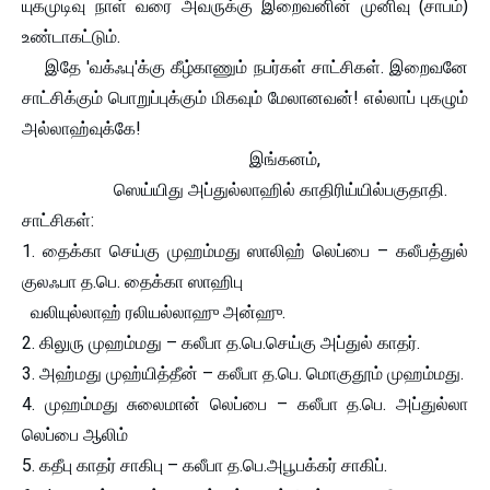
யுகமுடிவு நாள் வரை அவருக்கு இறைவனின் முனிவு (சாபம்)
உண்டாகட்டும்.
இதே 'வக்ஃபு'க்கு கீழ்காணும் நபர்கள் சாட்சிகள். இறைவனே
சாட்சிக்கும் பொறுப்புக்கும் மிகவும் மேலானவன்! எல்லாப் புகழும்
அல்லாஹ்வுக்கே!
இங்கனம்,
ஸெய்யிது அப்துல்லாஹில் காதிரிய்யில்பகுதாதி.
சாட்சிகள்:
1. தைக்கா செய்கு முஹம்மது ஸாலிஹ் லெப்பை – கலீபத்துல்
குலஃபா த.பெ. தைக்கா ஸாஹிபு
வலியுல்லாஹ் ரலியல்லாஹு அன்ஹு.
2. கிலுரு முஹம்மது – கலீபா த.பெ.செய்கு அப்துல் காதர்.
3. அஹ்மது முஹ்யித்தீன் – கலீபா த.பெ. மொகுதூம் முஹம்மது.
4. முஹம்மது சுலைமான் லெப்பை – கலீபா த.பெ. அப்துல்லா
லெப்பை ஆலிம்
5. கதீபு காதர் சாகிபு – கலீபா த.பெ.அபூபக்கர் சாகிப்.