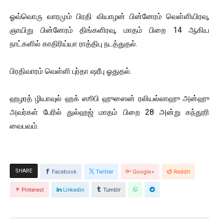
ஓவ்வொரு வாரமும் பிரதி வியாழன் பின்னேரம் வெள்ளியிரவு,
ஞாயிறு பின்னேரம் திங்களிரவு, மாதம் பிறை 14 ஆகிய
நாட்களில் காதிரிய்யா ராத்திபு நடத்துதல்.
பிரதிவாரம் வெள்ளி புர்தா ஷரீபு ஓதுதல்.
ஹழரத் ழியாவுல் ஹக் ஸூபி ஹுஸைன் ரலியல்லாஹு அன்ஹு
அவர்கள் பேரில் துல்ஹஜ் மாதம் பிறை 28 அன்று கந்தூரி
வைபவம்.
SHARE
Facebook
Twitter
Google+
Reddit
Pinterest
Linkedin
Tumblr