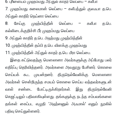
6. புhளையம் முஹம்மது அப்துல் காதர் லெப்பை – கலீபா
7. முஹம்மது சுலைமான் லெப்பை – கலீபத்துல் குலஃபா த.பெ.
அப்துல் காதிர் நெய்னா லெப்பை
8. சேய்கு முஹ்யித்தீன் லெப்பை – கலீபா த.பெ.
கல்லிடைக்குறிச்சி பீர் முஹம்மது லெப்பை
9. அப்துல் காதிர் த.பெ. அஹ்மது முஹ்யித்தீன்
10. முஹ்யித்தீன் தம்பி த.பெ. விளக்கு முஹம்மது
11. முஹ்யித்தீன் அப்துல் காதர் த.பெ. மீரா லெப்பை.
இதை கட்டுவதற்கு மௌலானா அவர்களுக்கு அப்போது பலர்
எதிர்ப்பு தெரிவித்தனர். அவர்களை அவதூறு பேசினர். கொலை
செய்யக் கூட முயன்றனர். திருநெல்வேலிக்கு மௌலானா
அவர்கள் சென்றிருந்த சமயம் கொலை செய்ய வந்தவர்களுடன்
வாள் சண்டை போட்டிருக்கிறார்கள். இது திருநெல்வேலி
கெஜட்டிலும் பதிவாகியுள்ளது. தங்களுக்கு நடந்த சம்பவங்களை
தங்கள் கைப்பட எழுதி 'அஹ்ஸனுல் அஃமால்' எனும் நூலில்
பதிவு செய்துள்ளனர்.