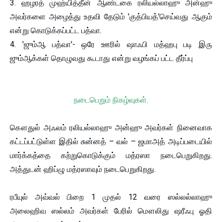
3. ஹழரத் முஹ்யித்தீன் ஆண்டகை ரலியல்லாஹு அன்ஹு
அவர்களை அழைத்து உதவி தேடும் 'குத்பியத்'செய்வது ஆகும்
என்று கொடுக்கப்பட்ட பத்வா.
4. 'ஜும்ஆ பத்வா'- ஒரே ஊரில் ஷாஃபி மத்ஹபு படி இரு
ஜும்ஆக்கள் தொழுவது கூடாது என்று வழங்கப் பட்ட தீர்ப்பு
நடைபெறும் நிகழ்வுகள்.
கௌதுல் அஃலம் ரலியல்லாஹு அன்ஹு அவர்கள் நினைவாக
கட்டப்பட்டுள்ள இதில் சுன்னத் – வல் – ஜமாஅத் அடிப்படையில்
மார்க்கத்தை கற்றுகொடுக்கும் மத்ரஸா நடைபெறுகிறது.
அத்துடன் ஹிப்ழு மத்ரஸாவும் நடைபெறுகிறது.
ரபீயுல் அவ்வல் பிறை 1 முதல் 12 வரை ஸல்லல்லாஹு
அலைஹிவ ஸல்லம் அவர்கள் பேரில் மௌலிது ஷரீஃபு ஓதி