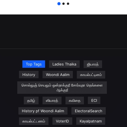
Top Tags
Ladies Thaika
ஜியாரத்
History
Woondi Aalim
காயல்பட்டினம்
சொல்லுஞ் செயலும் ஒன்றாக்குநீ சோர்வுறா தெங்களை
ஆக்குநீ
தமிழ்
ஸியாரத்
கவிதை
ECI
History pf Woondi Aalim
ElectoralSearch
காயல்பட்டணம்
VoterID
Kayalpatnam