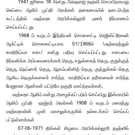
1941 ஜூலை 18 அன்று அல்ஹாஜ் நஹ்வி செய்யிதகமது
லெப்பை ஆலிம் முப்தி அவர்கள் தலைமையில் நடைபெற்ற
கூட்டத்தில் மஹ்லறா அரபிக்கல்லூரி புணர் நிர்மாணம்
செய்யப்பட்டது.
1968 ம் வருடம் இந்தியன் சொஸைட்டி ரெஜிஸ்ட்ரேஸன்
ஆக்ட்டில் சொஸைட்டியாக
S
1/
ல் 'மஹ்லறத்துல்
1968
காதிரிய்யா சபை' என்று பதிவு செய்யப்பட்டது. சபையை
நிர்வகிக்க அம்பலமரைக்கார் தெரு, சதுக்கைத் தெரு, குறுக்குத்
தெரு, நெய்னார் தெரு, ஆராம்பள்ளித் தெரு, குத்துக்கல் தெரு
ஆகிய தெருக்களைச் சார்ந்த காதிரிய்யா தரீகாவைச் சார்ந்த
மேஜரான ஆண்கள் மட்டுமே தகுதி வாய்ந்தவர்கள்;.
மஹ்லறா ஆலிம் என்று அழைக்கப் படும் செய்யிது இஸ்மாயில்
ஆலிம் முப்தி ஹஜ்ரத் அவர்கள் 1908 ம் வருடம் மறைந்து
மஹ்லறாவின் முன் வாசலுக்கருகில் நல்லடக்கம் செய்யப்
பட்டுள்ளார்கள்.
07-06-1971 திங்கள் கிழமை அரபிக்கல்லூரி தஹ்ஸீல்