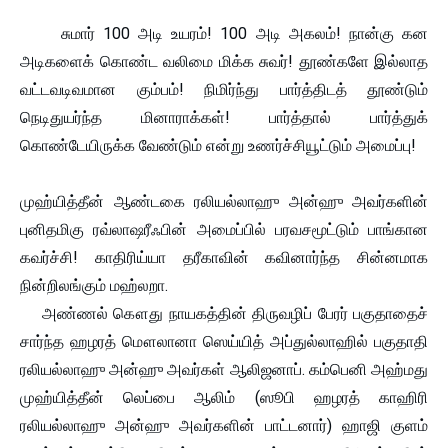
சுமார் 100 அடி உயரம்! 100 அடி அகலம்! நான்கு கன
அடிகளைக் கொண்ட வலிமை மிக்க சுவர்! தூண்களே இல்லாத
வட்டவடிவமான கும்பம்! நிமிர்ந்து பார்த்திடத் தூண்டும்
நெடிதுயர்ந்த மினாராக்கள்! பார்த்தால் பார்த்துக்
கொண்டேயிருக்க வேண்டும் என்று உணர்ச்சியூட்டும் அமைப்பு!
முஹ்யித்தீன் ஆண்டகை ரலியல்லாஹு அன்ஹு அவர்களின்
புனிதமிகு ரவ்லாஷரீஃபின் அமைப்பில் பரவசமூட்டும் பாங்கான
கவர்ச்சி! காதிரிய்யா தரீகாவின் கவினார்ந்த சின்னமாக
நின்றிலங்கும் மஹ்லறா.
அண்ணல் கௌது நாயகத்தின் திருவழிப் பேரர் பகுதாதைச்
சார்ந்த ஹழரத் மௌலானா ஸெய்யித் அப்துல்லாஹில் பகுதாதி
ரலியல்லாஹு அன்ஹு அவர்கள் ஆலிஜனாப். கம்பெனி அஹ்மது
முஹ்யித்தீன் லெப்பை ஆலிம் (ஸூபி ஹழரத் காஹிரி
ரலியல்லாஹு அன்ஹு அவர்களின் பாட்டனார்) ஹாஜி குளம்