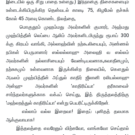
இடையில் ஒரு சிறு பாதை உள்ளது.) இந்நான்கு திசைகளையும்
உள்ளடக்கியிருக்கிற தென்வடல் காலடி 75, கிழமேல் தச்சுக்
கோல் 45 அளவு கொண்ட நிலத்தை,
மொகுதூம் முஹம்மது அவர்களின் குமாரர், அஹ்மது
முஹ்யித்தீன் லெப்பை ஆலிம் அவர்களிடமிருந்து ரூபாய் 300
க்கு கிரயம் வாங்கி, அல்லாஹ்வின் நற்கூலியையும், அண்ணல்
நபிகள் பெருமானார் ஸல்லல்லாஹு அலைஹி வ ஸல்லம்
அவர்களின் நல்லாசியையும் வேண்டியவனாக,சுவாதீனமும்,
நற்சுகமும் உள்ளவனாக இருக்கின்ற நிலையில், கௌதுல்
அஃலம் முஹ்யித்தீன் அப்துல் காதிர் ஜீலானி ரலியல்லாஹு
அன்ஹு அவர்களின் 'காதிரிய்யா' தரீகாவைச்
சார்ந்தவர்களுக்காக வக்ஃப் செய்து, இத் திருத்தலத்திற்கு
'மஹ்லறத்துல் காதிரிய்யா' என்று பெயரிட்டிருக்கிறேன்.
எல்லாம் வல்ல இறைவா! இதைப் புனிதத் தலமாக
ஆக்குவாயாக!
இத்தலத்தை எவரேனும் விற்கவோ, வாங்கவோ செய்தால்