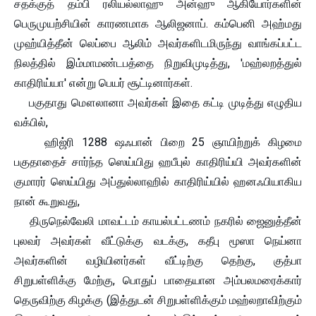
சதக்குத் தம்பி ரலியல்லாஹு அன்ஹு ஆகியோர்களின்
பெருமுயற்சியின் காரணமாக ஆலிஜனாப். கம்பெனி அஹ்மது
முஹ்யித்தீன் லெப்பை ஆலிம் அவர்களிடமிருந்து வாங்கப்பட்ட
நிலத்தில் இம்மாமண்டபத்தை நிறுவிமுடித்து, 'மஹ்லறத்துல்
காதிரிய்யா' என்று பெயர் சூட்டினார்கள்.
பகுதாது மௌலானா அவர்கள் இதை கட்டி முடித்து எழுதிய
வக்பில்,
ஹிஜ்ரி 1288 ஷஃபான் பிறை 25 ஞாயிற்றுக் கிழமை
பகுதாதைச் சார்ந்த ஸெய்யிது ஹபீபுல் காதிரிய்யி அவர்களின்
குமாரர் ஸெய்யிது அப்துல்லாஹில் காதிரிய்யில் ஹனஃபியாகிய
நான் கூறுவது,
திருநெல்வேலி மாவட்டம் காயல்பட்டணம் நகரில் ஜைனுத்தீன்
புலவர் அவர்கள் வீட்டுக்கு வடக்கு, கதீபு மூஸா நெய்னா
அவர்களின் வழியினர்கள் வீட்டிற்கு தெற்கு, குத்பா
சிறுபள்ளிக்கு மேற்கு, பொதுப் பாதையான அம்பலமரைக்கார்
தெருவிற்கு கிழக்கு (இத்துடன் சிறுபள்ளிக்கும் மஹ்லறாவிற்கும்