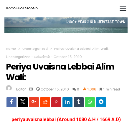
Home
Uncategorized
Periya Uvaisna Lebbai Alim Wali:
Uncategorized
-
வலிமார்கள்
-
October 15, 2010
Periya Uvaisna Lebbai Alim
Wali:
Editor
October 15, 2010
0
1,096
1 min read
periyauvaisnalebbai (Around 1080 A.H / 1669 A.D)