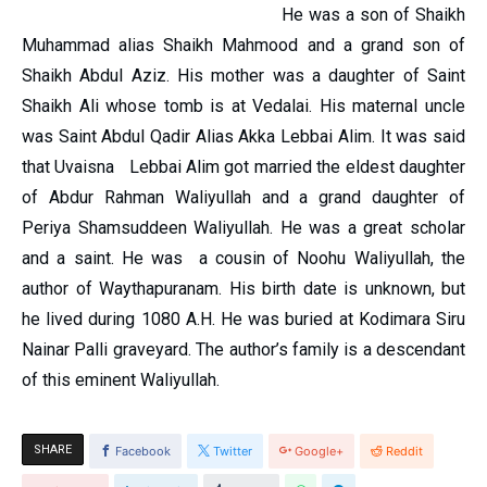
He was a son of Shaikh
Muhammad alias Shaikh Mahmood and a grand son of
Shaikh Abdul Aziz. His mother was a daughter of Saint
Shaikh Ali whose tomb is at Vedalai. His maternal uncle
was Saint Abdul Qadir Alias Akka Lebbai Alim. It was said
that Uvaisna Lebbai Alim got married the eldest daughter
of Abdur Rahman Waliyullah and a grand daughter of
Periya Shamsuddeen Waliyullah. He was a great scholar
and a saint. He was a cousin of Noohu Waliyullah, the
author of Waythapuranam. His birth date is unknown, but
he lived during 1080 A.H. He was buried at Kodimara Siru
Nainar Palli graveyard. The author’s family is a descendant
of this eminent Waliyullah.
SHARE
Facebook
Twitter
Google+
Reddit