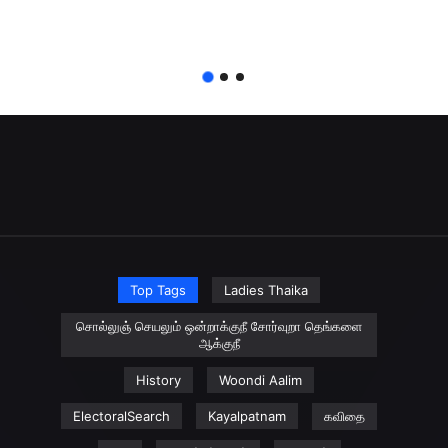
Top Tags
Ladies Thaika
சொல்லுஞ் செயலும் ஒன்றாக்குநீ சோர்வுறா தெங்களை
ஆக்குநீ
History
Woondi Aalim
ElectoralSearch
Kayalpatnam
கவிதை