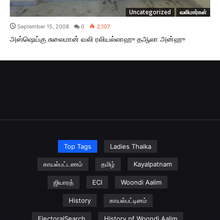
Uncategorized
வலிமார்கள்
September 15, 2008
0
2,107
அஸ்ஷெய்கு சுலைமான் வலி ரலியல்லாஹு தஆலா அன்ஹு
Top Tags
Ladies Thaika
காயல்பட்டணம்
தமிழ்
Kayalpatnam
ஜியாரத்
ECI
Woondi Aalim
History
காயல்பட்டினம்
ElectoralSearch
History pf Woondi Aalim