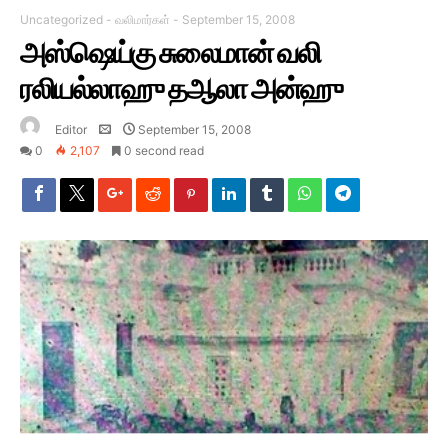
Uncategorized
-
வலிமார்கள்
-
September 15, 2008
அஸ்ஷெய்கு சுலைமான் வலி
ரலியல்லாஹு தஆலா அன்ஹு
Editor
September 15, 2008
0
2,107
0 second read