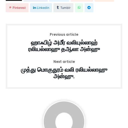
Pinterest
Linkedin
Tumblr
Previous article
ஹாஃபிழ் அமீர் வலியுல்லாஹ்
ரலியல்லாஹு தஆலா அன்ஹு
Next article
முத்து மொகுதூம் வலி ரலியல்லாஹு
அன்ஹு.