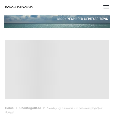
Home
Uncategorized
அஸ்ஷெய்கு சுலைமான் வலி ரலியல்லாஹு தஆலா
அன்ஹு