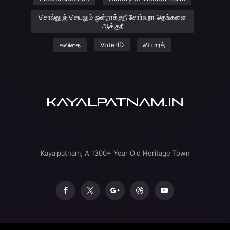
சொல்லுஞ் செயலும் ஒன்றாக்குநீ சோர்வுறா தெங்களை
ஆக்குநீ
கவிதை
VoterID
ஸியாரத்
Kayalpatnam, A 1300+ Year Old Heritage Town